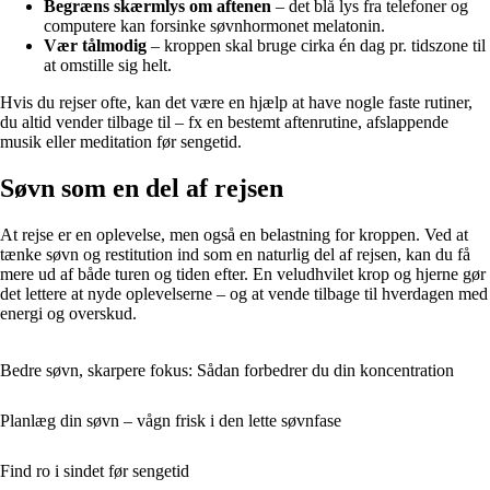
Begræns skærmlys om aftenen
– det blå lys fra telefoner og
computere kan forsinke søvnhormonet melatonin.
Vær tålmodig
– kroppen skal bruge cirka én dag pr. tidszone til
at omstille sig helt.
Hvis du rejser ofte, kan det være en hjælp at have nogle faste rutiner,
du altid vender tilbage til – fx en bestemt aftenrutine, afslappende
musik eller meditation før sengetid.
Søvn som en del af rejsen
At rejse er en oplevelse, men også en belastning for kroppen. Ved at
tænke søvn og restitution ind som en naturlig del af rejsen, kan du få
mere ud af både turen og tiden efter. En veludhvilet krop og hjerne gør
det lettere at nyde oplevelserne – og at vende tilbage til hverdagen med
energi og overskud.
Bedre søvn, skarpere fokus: Sådan forbedrer du din koncentration
Planlæg din søvn – vågn frisk i den lette søvnfase
Find ro i sindet før sengetid