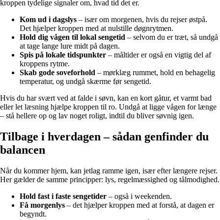
kroppen tydelige signaler om, hvad tid det er.
Kom ud i dagslys
– især om morgenen, hvis du rejser østpå.
Det hjælper kroppen med at nulstille døgnrytmen.
Hold dig vågen til lokal sengetid
– selvom du er træt, så undgå
at tage lange lure midt på dagen.
Spis på lokale tidspunkter
– måltider er også en vigtig del af
kroppens rytme.
Skab gode soveforhold
– mørklæg rummet, hold en behagelig
temperatur, og undgå skærme før sengetid.
Hvis du har svært ved at falde i søvn, kan en kort gåtur, et varmt bad
eller let læsning hjælpe kroppen til ro. Undgå at ligge vågen for længe
– stå hellere op og lav noget roligt, indtil du bliver søvnig igen.
Tilbage i hverdagen – sådan genfinder du
balancen
Når du kommer hjem, kan jetlag ramme igen, især efter længere rejser.
Her gælder de samme principper: lys, regelmæssighed og tålmodighed.
Hold fast i faste sengetider
– også i weekenden.
Få morgenlys
– det hjælper kroppen med at forstå, at dagen er
begyndt.