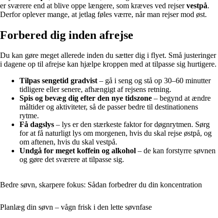
er sværere end at blive oppe længere, som kræves ved rejser
vestpå
.
Derfor oplever mange, at jetlag føles værre, når man rejser mod øst.
Forbered dig inden afrejse
Du kan gøre meget allerede inden du sætter dig i flyet. Små justeringer
i dagene op til afrejse kan hjælpe kroppen med at tilpasse sig hurtigere.
Tilpas sengetid gradvist
– gå i seng og stå op 30–60 minutter
tidligere eller senere, afhængigt af rejsens retning.
Spis og bevæg dig efter den nye tidszone
– begynd at ændre
måltider og aktiviteter, så de passer bedre til destinationens
rytme.
Få dagslys
– lys er den stærkeste faktor for døgnrytmen. Sørg
for at få naturligt lys om morgenen, hvis du skal rejse østpå, og
om aftenen, hvis du skal vestpå.
Undgå for meget koffein og alkohol
– de kan forstyrre søvnen
og gøre det sværere at tilpasse sig.
Bedre søvn, skarpere fokus: Sådan forbedrer du din koncentration
Planlæg din søvn – vågn frisk i den lette søvnfase