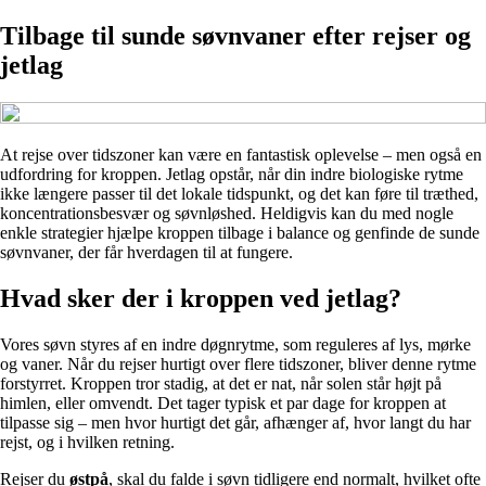
Tilbage til sunde søvnvaner efter rejser og
jetlag
At rejse over tidszoner kan være en fantastisk oplevelse – men også en
udfordring for kroppen. Jetlag opstår, når din indre biologiske rytme
ikke længere passer til det lokale tidspunkt, og det kan føre til træthed,
koncentrationsbesvær og søvnløshed. Heldigvis kan du med nogle
enkle strategier hjælpe kroppen tilbage i balance og genfinde de sunde
søvnvaner, der får hverdagen til at fungere.
Hvad sker der i kroppen ved jetlag?
Vores søvn styres af en indre døgnrytme, som reguleres af lys, mørke
og vaner. Når du rejser hurtigt over flere tidszoner, bliver denne rytme
forstyrret. Kroppen tror stadig, at det er nat, når solen står højt på
himlen, eller omvendt. Det tager typisk et par dage for kroppen at
tilpasse sig – men hvor hurtigt det går, afhænger af, hvor langt du har
rejst, og i hvilken retning.
Rejser du
østpå
, skal du falde i søvn tidligere end normalt, hvilket ofte