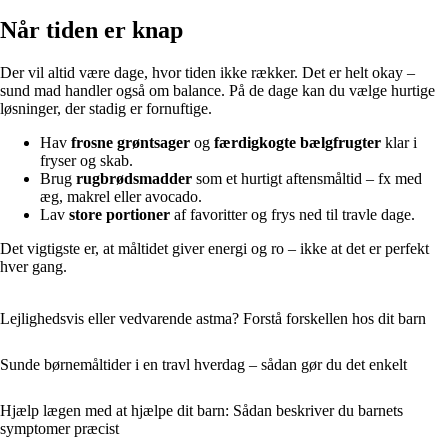
Når tiden er knap
Der vil altid være dage, hvor tiden ikke rækker. Det er helt okay –
sund mad handler også om balance. På de dage kan du vælge hurtige
løsninger, der stadig er fornuftige.
Hav
frosne grøntsager
og
færdigkogte bælgfrugter
klar i
fryser og skab.
Brug
rugbrødsmadder
som et hurtigt aftensmåltid – fx med
æg, makrel eller avocado.
Lav
store portioner
af favoritter og frys ned til travle dage.
Det vigtigste er, at måltidet giver energi og ro – ikke at det er perfekt
hver gang.
Lejlighedsvis eller vedvarende astma? Forstå forskellen hos dit barn
Sunde børnemåltider i en travl hverdag – sådan gør du det enkelt
Hjælp lægen med at hjælpe dit barn: Sådan beskriver du barnets
symptomer præcist