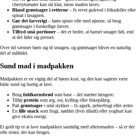
cherrytomater kan stå klar, mens maden laves.
Bland grøntsager i retterne
– fx revet gulerod i frikadeller eller
spinat i lasagnen.
Gør det farverigt
– børn spiser ofte med øjnene, så brug
grøntsager i forskellige farver.
Tilbyd små portioner
– det er bedre, at barnet smager lidt, end
at det føler sig presset.
Over tid vænner børn sig til smagen, og grøntsager bliver en naturlig
del af måltidet.
Sund mad i madpakken
Madpakken er en vigtig del af børns kost, og den kan sagtens være
både sund og hurtig at lave.
Brug
fuldkornsbrød
som base – det mætter længere.
Tilføj
protein
som æg, ost, kylling eller fiskepålæg.
Pak
grøntsager
i små stykker – fx agurk, peberfrugt eller ærter.
En
lille snack
som frugt, nødder (hvis tilladt) eller yoghurt kan
give ekstra energi.
Et godt tip er at lave madpakken samtidig med aftensmaden – så er der
ofte rester, der kan bruges.