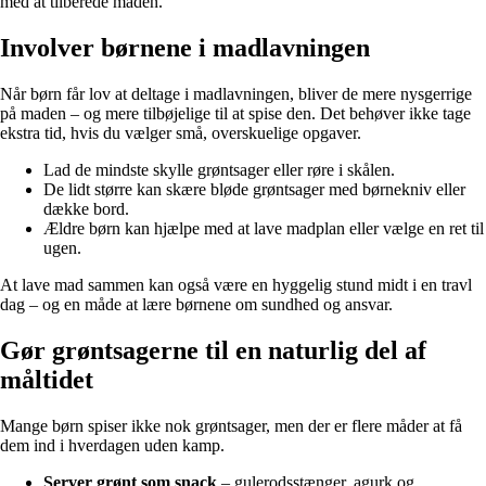
med at tilberede maden.
Involver børnene i madlavningen
Når børn får lov at deltage i madlavningen, bliver de mere nysgerrige
på maden – og mere tilbøjelige til at spise den. Det behøver ikke tage
ekstra tid, hvis du vælger små, overskuelige opgaver.
Lad de mindste skylle grøntsager eller røre i skålen.
De lidt større kan skære bløde grøntsager med børnekniv eller
dække bord.
Ældre børn kan hjælpe med at lave madplan eller vælge en ret til
ugen.
At lave mad sammen kan også være en hyggelig stund midt i en travl
dag – og en måde at lære børnene om sundhed og ansvar.
Gør grøntsagerne til en naturlig del af
måltidet
Mange børn spiser ikke nok grøntsager, men der er flere måder at få
dem ind i hverdagen uden kamp.
Server grønt som snack
– gulerodsstænger, agurk og