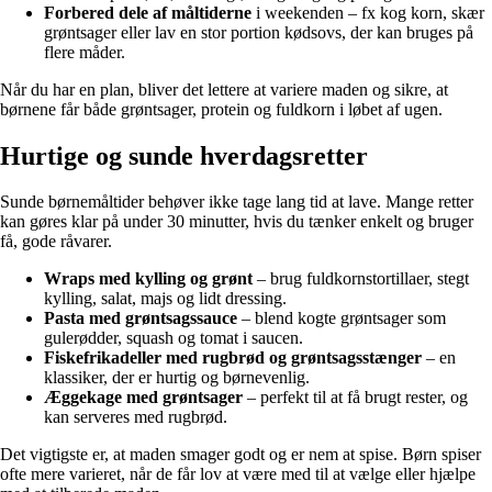
Forbered dele af måltiderne
i weekenden – fx kog korn, skær
grøntsager eller lav en stor portion kødsovs, der kan bruges på
flere måder.
Når du har en plan, bliver det lettere at variere maden og sikre, at
børnene får både grøntsager, protein og fuldkorn i løbet af ugen.
Hurtige og sunde hverdagsretter
Sunde børnemåltider behøver ikke tage lang tid at lave. Mange retter
kan gøres klar på under 30 minutter, hvis du tænker enkelt og bruger
få, gode råvarer.
Wraps med kylling og grønt
– brug fuldkornstortillaer, stegt
kylling, salat, majs og lidt dressing.
Pasta med grøntsagssauce
– blend kogte grøntsager som
gulerødder, squash og tomat i saucen.
Fiskefrikadeller med rugbrød og grøntsagsstænger
– en
klassiker, der er hurtig og børnevenlig.
Æggekage med grøntsager
– perfekt til at få brugt rester, og
kan serveres med rugbrød.
Det vigtigste er, at maden smager godt og er nem at spise. Børn spiser
ofte mere varieret, når de får lov at være med til at vælge eller hjælpe