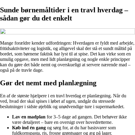
Sunde børnemåltider i en travl hverdag –
sådan gør du det enkelt
Mange forældre kender udfordringen: Hverdagen er fyldt med arbejde,
fritidsaktiviteter og logistik, og alligevel skal der stå et sundt måltid på
bordet, som børnene faktisk har lyst til at spise. Det kan virke som en
umulig opgave, men med lidt planlægning og nogle enkle principper
kan du gøre det både nemt og overskueligt at servere nærende mad –
også på de travle dage.
Gør det nemt med planlægning
En af de største hjælpere i en travl hverdag er planlægning. Når du
ved, hvad der skal spises i løbet af ugen, undgår du stressede
beslutninger i sidste øjeblik og unødvendige ture i supermarkedet.
Lav en madplan
for 3–5 dage ad gangen. Det behøver ikke
være detaljeret – bare en oversigt over hovedretterne.
Køb ind én gang
og sørg for, at du har basisvarer som
fuldkornspasta, ris, frosne grøntsager og æg på lager.