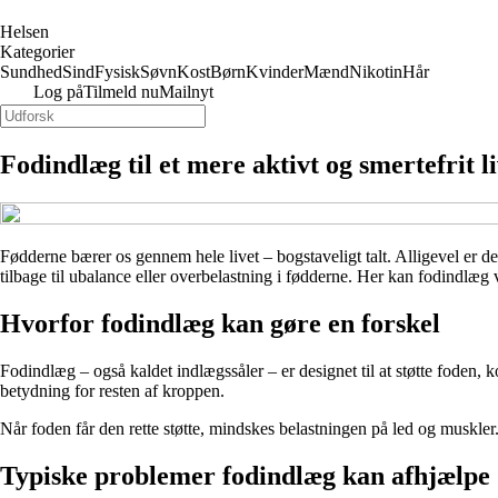
Helsen
Kategorier
Sundhed
Sind
Fysisk
Søvn
Kost
Børn
Kvinder
Mænd
Nikotin
Hår
Log på
Tilmeld nu
Mailnyt
Fodindlæg til et mere aktivt og smertefrit l
Fødderne bærer os gennem hele livet – bogstaveligt talt. Alligevel er d
tilbage til ubalance eller overbelastning i fødderne. Her kan fodindlæg
Hvorfor fodindlæg kan gøre en forskel
Fodindlæg – også kaldet indlægssåler – er designet til at støtte foden, ko
betydning for resten af kroppen.
Når foden får den rette støtte, mindskes belastningen på led og muskler
Typiske problemer fodindlæg kan afhjælpe