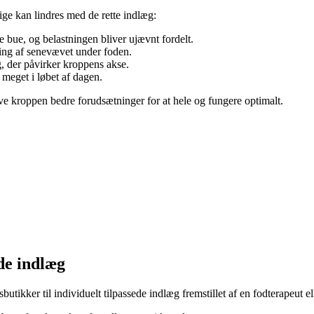
ige kan lindres med de rette indlæg:
e bue, og belastningen bliver ujævnt fordelt.
ning af senevævet under foden.
g, der påvirker kroppens akse.
r meget i løbet af dagen.
ive kroppen bedre forudsætninger for at hele og fungere optimalt.
de indlæg
utikker til individuelt tilpassede indlæg fremstillet af en fodterapeut e