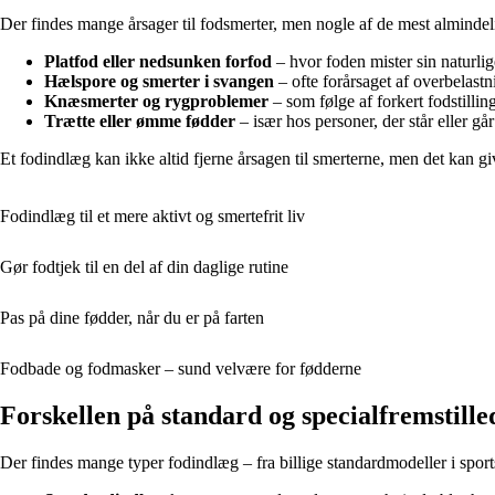
Der findes mange årsager til fodsmerter, men nogle af de mest almindel
Platfod eller nedsunken forfod
– hvor foden mister sin naturlig
Hælspore og smerter i svangen
– ofte forårsaget af overbelast
Knæsmerter og rygproblemer
– som følge af forkert fodstillin
Trætte eller ømme fødder
– især hos personer, der står eller gå
Et fodindlæg kan ikke altid fjerne årsagen til smerterne, men det kan g
Fodindlæg til et mere aktivt og smertefrit liv
Gør fodtjek til en del af din daglige rutine
Pas på dine fødder, når du er på farten
Fodbade og fodmasker – sund velvære for fødderne
Forskellen på standard og specialfremstille
Der findes mange typer fodindlæg – fra billige standardmodeller i sportsb