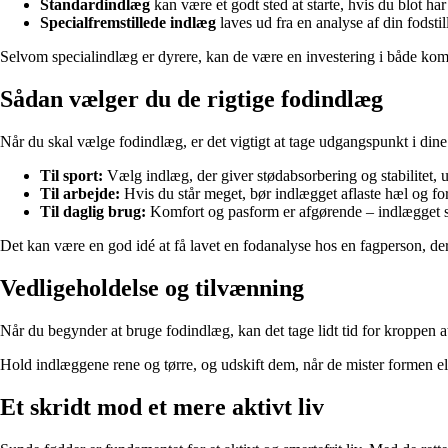
Standardindlæg
kan være et godt sted at starte, hvis du blot har
Specialfremstillede indlæg
laves ud fra en analyse af din fodstil
Selvom specialindlæg er dyrere, kan de være en investering i både kom
Sådan vælger du de rigtige fodindlæg
Når du skal vælge fodindlæg, er det vigtigt at tage udgangspunkt i din
Til sport:
Vælg indlæg, der giver stødabsorbering og stabilitet,
Til arbejde:
Hvis du står meget, bør indlægget aflaste hæl og fo
Til daglig brug:
Komfort og pasform er afgørende – indlægget ska
Det kan være en god idé at få lavet en fodanalyse hos en fagperson, der
Vedligeholdelse og tilvænning
Når du begynder at bruge fodindlæg, kan det tage lidt tid for kroppen a
Hold indlæggene rene og tørre, og udskift dem, når de mister formen ell
Et skridt mod et mere aktivt liv