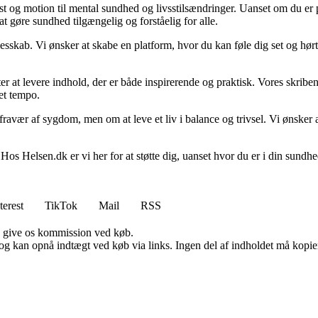
 kost og motion til mental sundhed og livsstilsændringer. Uanset om du er
at gøre sundhed tilgængelig og forståelig for alle.
lesskab. Vi ønsker at skabe en platform, hvor du kan føle dig set og hørt
ter at levere indhold, der er både inspirerende og praktisk. Vores skr
get tempo.
avær af sygdom, men om at leve et liv i balance og trivsel. Vi ønsker at
s Helsen.dk er vi her for at støtte dig, uanset hvor du er i din sundhed
terest
TikTok
Mail
RSS
n give os kommission ved køb.
og kan opnå indtægt ved køb via links. Ingen del af indholdet må kopiere