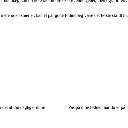
tte fodindlæg kan du ikke blot lindre eksisterende gener, men også for
 mere uden smerter, kan et par gode fodindlæg være det første skridt mo
n del af din daglige rutine
Pas på dine fødder, når du er på f