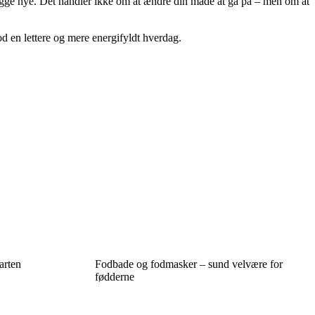
ebygge nye. Det handler ikke om at ændre din måde at gå på – men om at
d en lettere og mere energifyldt hverdag.
arten
Fodbade og fodmasker – sund velvære for
fødderne