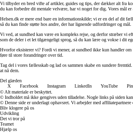
Vi tilbyder en bred vifte af artikler, guides og tips, der dækker alt fra
du kan forbedre dit mentale velvære, har vi noget for dig. Vores mål er 
Helsen.dk er mere end bare en informationskilde; vi er en del af dit fæl
så du kan finde støtte hos andre, der har lignende udfordringer og mål.
Vi ved, at sundhed kan være en kompleks rejse, og derfor stræber vi ef
som de deler i et let tilgængeligt sprog, så du kan lære og vokse i dit e
Hvorfor eksisterer vi? Fordi vi mener, at sundhed ikke kun handler om fr
føre til store forandringer over tid.
Tag del i vores fællesskab og lad os sammen skabe en sundere fremtid. Ho
at nå dem.
Del glæden
X
Facebook
Instagram
LinkedIn
YouTube
Pin
© Alt materiale er beskyttet.
© Indholdet må ikke gengives uden tilladelse. Nogle links på siden ka
© Denne side er underlagt ophavsret. Vi arbejder med affiliatepartnere 
Bliv klogere på os
Udvikling
Det vi tror på
Teamet
Hjælp os