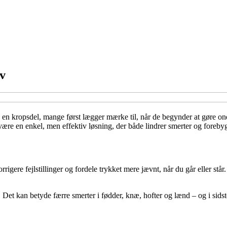
iv
e en kropsdel, mange først lægger mærke til, når de begynder at gøre on
 være en enkel, men effektiv løsning, der både lindrer smerter og foreb
rrigere fejlstillinger og fordele trykket mere jævnt, når du går eller står
. Det kan betyde færre smerter i fødder, knæ, hofter og lænd – og i sids