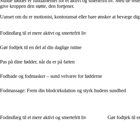
Sunde fødder er fundamentet for et aktivt og smertefrit liv. Med de re
give kroppen den støtte, den fortjener.
Uanset om du er motionist, kontoransat eller bare ønsker at bevæge dig
Fodindlæg til et mere aktivt og smertefrit liv
Gør fodtjek til en del af din daglige rutine
Pas på dine fødder, når du er på farten
Fodbade og fodmasker – sund velvære for fødderne
Fodmassage: Frem din blodcirkulation og styrk hudens sundhed
Fodindlæg til et mere aktivt og smertefrit liv
Gør fodtjek til e